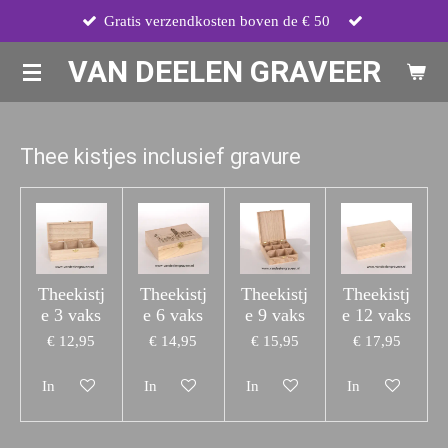
Gratis verzendkosten boven de € 50
Ga
direct
VAN DEELEN GRAVEER
naar
de
hoofdinhoud
Thee kistjes inclusief gravure
Theekistj
Theekistj
Theekistj
Theekistj
e 3 vaks
e 6 vaks
e 9 vaks
e 12 vaks
€ 12,95
€ 14,95
€ 15,95
€ 17,95
In winkelwagen
In winkelwagen
In winkelwagen
In winkelwagen