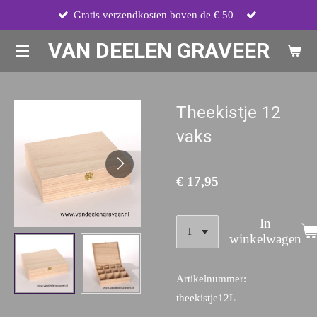
Gratis verzendkosten boven de € 50
Ga
direct
VAN DEELEN GRAVEER
naar
de
hoofdinhoud
Theekistje 12
vaks
€ 17,95
In
winkelwagen
Artikelnummer:
theekistje12L