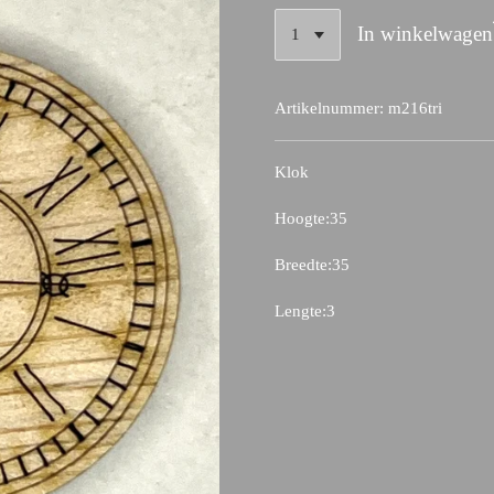
In winkelwagen
Artikelnummer:
m216tri
Klok
Hoogte:35
Breedte:35
Lengte:3