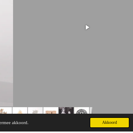
iermee akkoord.
Akkoord
Powered by
JouwWeb