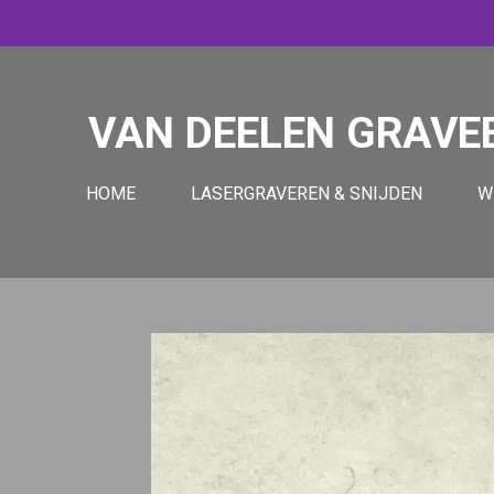
Ga
direct
naar
de
VAN DEELEN GRAVE
hoofdinhoud
HOME
LASERGRAVEREN & SNIJDEN
W