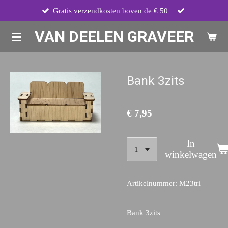
Gratis verzendkosten boven de € 50
Ga
direct
VAN DEELEN GRAVEER
naar
de
hoofdinhoud
Bank 3zits
€ 7,95
In
winkelwagen
Artikelnummer:
M23tri
Bank 3zits