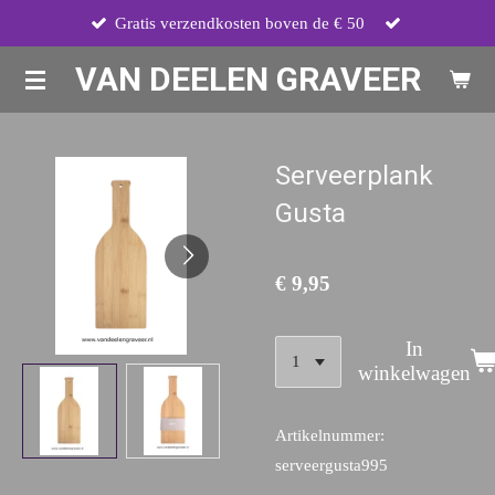
Gratis verzendkosten boven de € 50
Ga
direct
VAN DEELEN GRAVEER
naar
de
hoofdinhoud
Serveerplank
Gusta
€ 9,95
In
winkelwagen
Artikelnummer:
serveergusta995