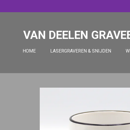
Ga
direct
naar
de
VAN DEELEN GRAVE
hoofdinhoud
HOME
LASERGRAVEREN & SNIJDEN
W