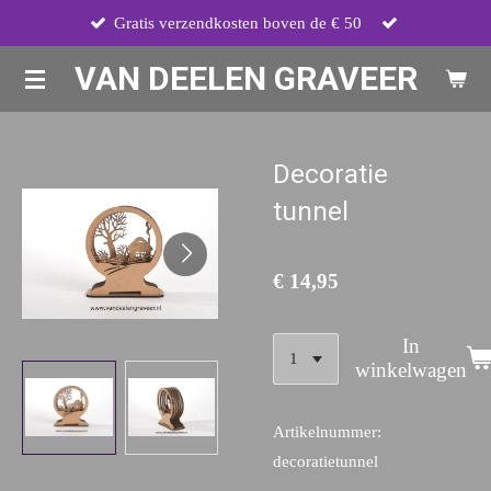
Gratis verzendkosten boven de € 50
Ga
direct
VAN DEELEN GRAVEER
naar
de
hoofdinhoud
Decoratie
tunnel
€ 14,95
In
winkelwagen
Artikelnummer:
decoratietunnel