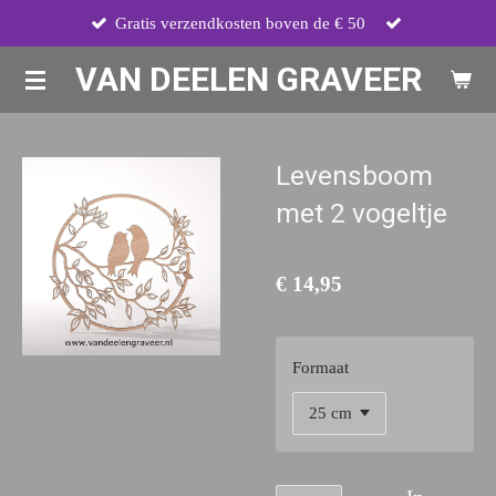
Gratis verzendkosten boven de € 50
Ga
direct
VAN DEELEN GRAVEER
naar
de
hoofdinhoud
Levensboom
met 2 vogeltje
€ 14,95
Formaat