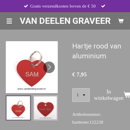
Gratis verzendkosten boven de € 50
Ga
direct
VAN DEELEN GRAVEER
naar
de
hoofdinhoud
Hartje rood van
aluminium
€ 7,95
In
winkelwagen
Artikelnummer:
harttrotec122238