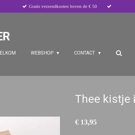
Gratis verzendkosten boven de € 50
ER
ELKOM
WEBSHOP
CONTACT
Thee kistje 
€ 13,95