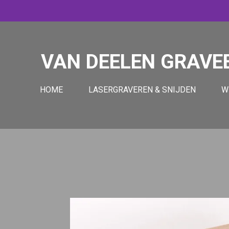
Ga
direct
naar
de
VAN DEELEN GRAVE
hoofdinhoud
HOME
LASERGRAVEREN & SNIJDEN
W